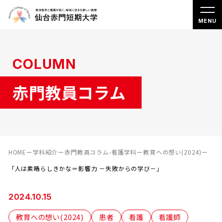
COLUMN
赤門教員コラム
HOME
ー
学科紹介
ー
赤門教員コラム-看護学科
ー
教育への想い(2024)
ー
「人は素晴らしきかな＝影響力 －失敗からの学び－」
2024.10.15
教育への想い(2024)
患者
看護
看護師