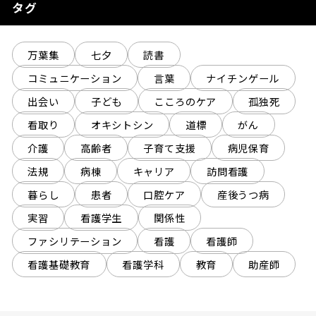
タグ
万葉集
七夕
読書
コミュニケーション
言葉
ナイチンゲール
出会い
子ども
こころのケア
孤独死
看取り
オキシトシン
道標
がん
介護
高齢者
子育て支援
病児保育
法規
病棟
キャリア
訪問看護
暮らし
患者
口腔ケア
産後うつ病
実習
看護学生
関係性
ファシリテーション
看護
看護師
看護基礎教育
看護学科
教育
助産師