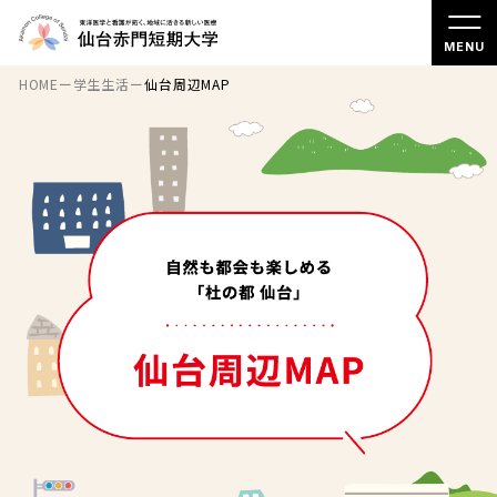
HOME
ー
学生生活
ー
仙台周辺MAP