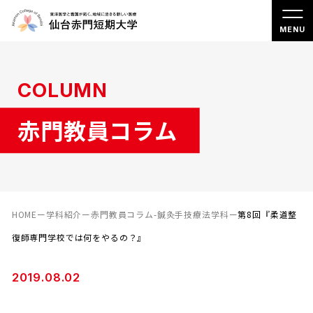
COLUMN
赤門教員コラム
HOME
ー
学科紹介
ー
赤門教員コラム-鍼灸手技療法学科
ー
第8回『柔道整
復師専門学校では何をやるの？』
2019.08.02