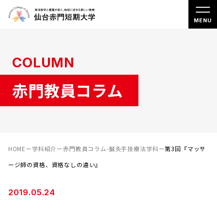
COLUMN
赤門教員コラム
HOME
ー
学科紹介
ー
赤門教員コラム-鍼灸手技療法学科
ー
第3回『マッサ
ージ師の資格、資格なしの違い』
2019.05.24