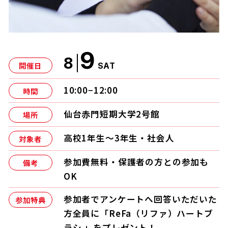
9
8
開催日
SAT
10:00−12:00
時間
仙台赤門短期大学2号館
場所
高校1年生〜3年生・社会人
対象者
参加費無料・保護者の方との参加も
備考
OK
参加者でアンケートへ回答いただいた
参加特典
方全員に「ReFa（リファ）ハートブ
ラシ 」をプレゼント！