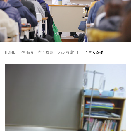
HOME
ー
学科紹介
ー
赤門教員コラム-看護学科
ー
子育て支援