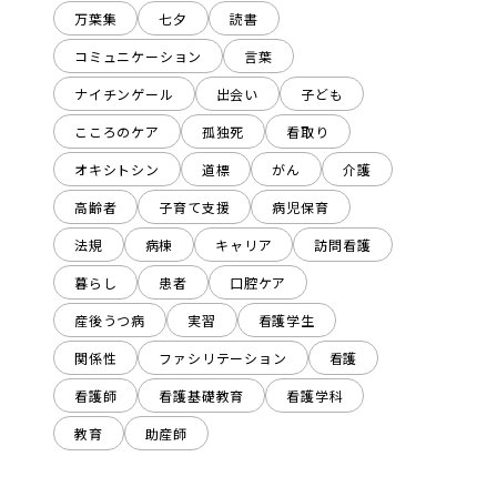
万葉集
七夕
読書
コミュニケーション
言葉
ナイチンゲール
出会い
子ども
こころのケア
孤独死
看取り
オキシトシン
道標
がん
介護
高齢者
子育て支援
病児保育
法規
病棟
キャリア
訪問看護
暮らし
患者
口腔ケア
産後うつ病
実習
看護学生
関係性
ファシリテーション
看護
看護師
看護基礎教育
看護学科
教育
助産師