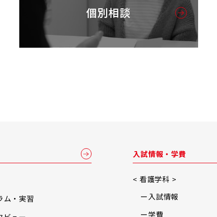
個別相談
入試情報・学費
< 看護学科 >
入試情報
ラム・実習
学費
タビュー