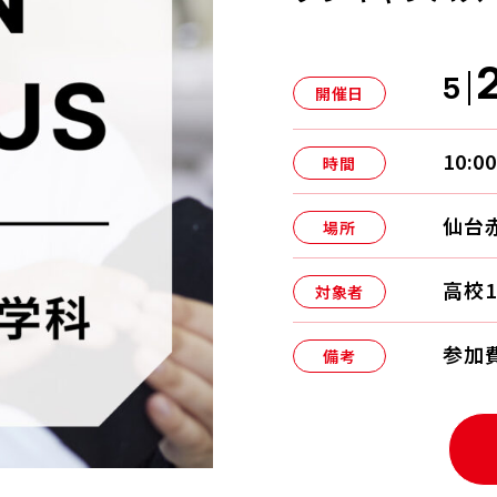
5
開催日
10:0
時間
仙台
場所
高校
対象者
参加
備考