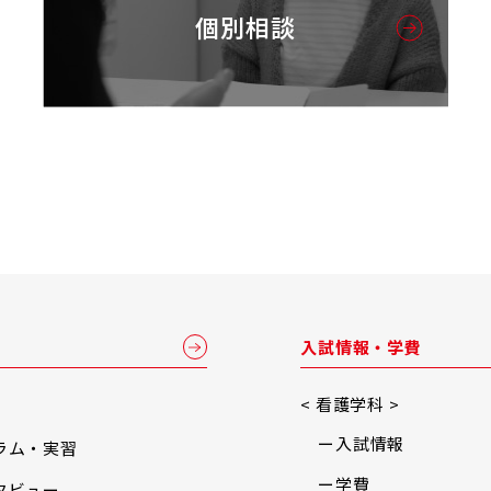
個別相談
入試情報・学費
< 看護学科 >
入試情報
ラム・実習
学費
タビュー